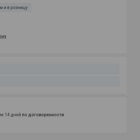
м и в розницу
ону
ние 14 дней
по договоренности