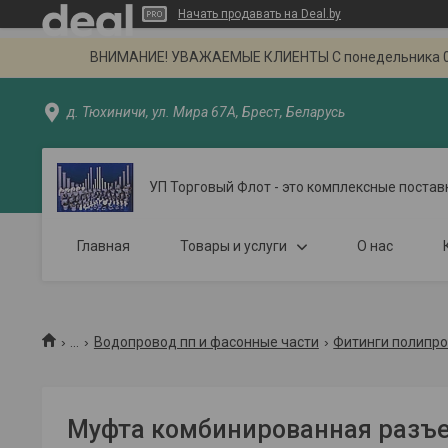
Начать продавать на Deal.by
ВНИМАНИЕ! УВАЖАЕМЫЕ КЛИЕНТЫ С понедельника 02.09
д. Тюхиничи, ул. Мира 67А, Брест, Беларусь
УП Торговый Флот - это комплексные постав
Главная
Товары и услуги
О нас
...
Водопровод пп и фасонные части
Фитинги полипро
Муфта комбинированная разъем