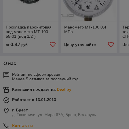
Прокладка паронитовая
Манометр МТ-100 0,4
Те
под манометр МТ 100-
МПа
тех
55-01 (под 1/2")
СП
0,47
Цену уточняйте
Це
от
руб.
О нас
Рейтинг не сформирован
Менее 5 отзывов за последний год
Компания продает на
Deal.by
Работает с 13.01.2013
г. Брест
д. Тюхиничи, ул. Мира 67А, Брест, Беларусь
Контакты