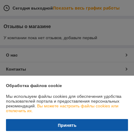
Показать весь график работы
Сегодня выходной
Отзывы о магазине
У компании пока нет отзывов, добавьте первый
О нас
Контакты
Доставка и оплата
Обработка файлов cookie
Мы используем файлы cookies для обеспечения удобства
График работы
пользователей портала и предоставления персональных
рекомендаций.
Вы можете настроить файлы cookies или
отключить их.
Полная версия сайта
Принять
Политика обработки cookies