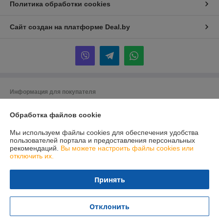
Политика обработки cookies
Сайт создан на платформе Deal.by
Информация для покупателя
Юридическое лицо:
УЧТТП Торговый флот
Обработка файлов cookie
д. Тюхиничи, ул. Мира 67А, Беларусь
Регистрационный номер ЕГР: 290296127
Мы используем файлы cookies для обеспечения удобства
пользователей портала и предоставления персональных
УНП: 290296127
рекомендаций.
Вы можете настроить файлы cookies или
отключить их.
Регистрационный орган: Брестский областной исполнительный
комитет
Принять
Дата регистрации компании: 24.04.2003
Ссылка на свидетельство/лицензию
Отклонить
Ссылка на свидетельство/лицензию