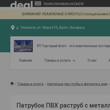
Начать продавать на Deal.by
ВНИМАНИЕ! УВАЖАЕМЫЕ КЛИЕНТЫ С понедельника 02.09
д. Тюхиничи, ул. Мира 67А, Брест, Беларусь
УП Торговый Флот - это комплексные постав
Главная
Товары и услуги
О нас
Товары и услуги
Напорные пвх трубы и фитинги к ним
Патрубок ПВХ раструб с мета