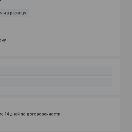
м и в розницу
ону
ние 14 дней
по договоренности