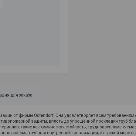
ция для заказа
зации от фирмы Ostendorf. Она удовлетворяет всем требованиям
ротивопожарной защиты, вплоть до упрощенной прокладки труб бл
териалов, такие как химическая стойкость, трудновоспламеняемост
енная система труб для внутренней канализации, в высшей мере 