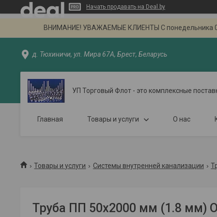
Начать продавать на Deal.by
ВНИМАНИЕ! УВАЖАЕМЫЕ КЛИЕНТЫ С понедельника 02.09
д. Тюхиничи, ул. Мира 67А, Брест, Беларусь
УП Торговый Флот - это комплексные постав
Главная
Товары и услуги
О нас
Товары и услуги
Системы внутренней канализации
Т
Труба ПП 50х2000 мм (1.8 мм) O