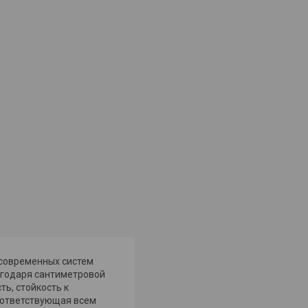
 современных систем
агодаря сантиметровой
ь, стойкость к
соответствующая всем