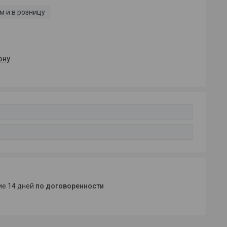
м и в розницу
ону
ние 14 дней
по договоренности