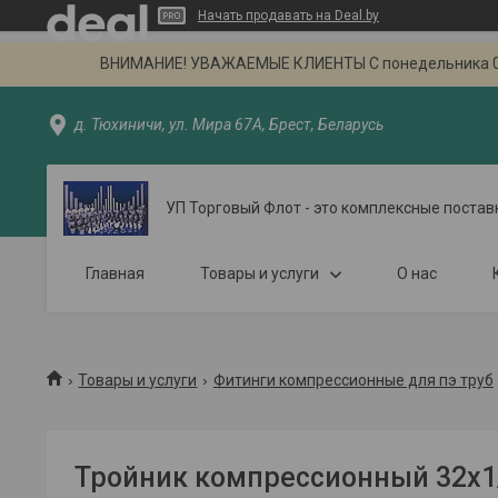
Начать продавать на Deal.by
ВНИМАНИЕ! УВАЖАЕМЫЕ КЛИЕНТЫ С понедельника 02.09
д. Тюхиничи, ул. Мира 67А, Брест, Беларусь
УП Торговый Флот - это комплексные постав
Главная
Товары и услуги
О нас
Товары и услуги
Фитинги компрессионные для пэ труб
Тройник компрессионный 32x1