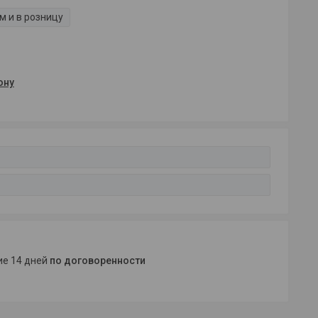
м и в розницу
ону
ние 14 дней
по договоренности