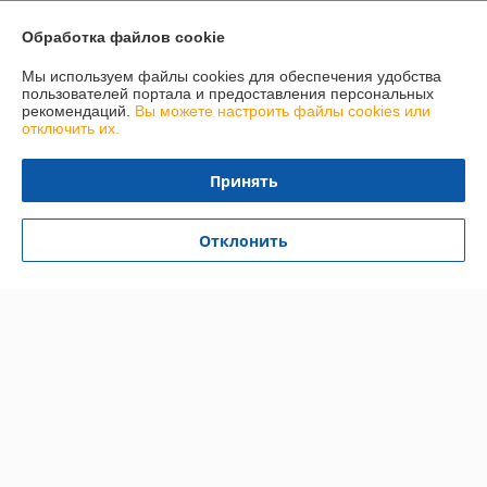
Доставка и оплата
Обработка файлов cookie
График работы
Мы используем файлы cookies для обеспечения удобства
пользователей портала и предоставления персональных
рекомендаций.
Вы можете настроить файлы cookies или
Полная версия сайта
отключить их.
Политика обработки cookies
Принять
Сайт создан на платформе Deal.by
Отклонить
Информация для покупателя
Юридическое лицо:
УЧТТП Торговый флот
д. Тюхиничи, ул. Мира 67А, Беларусь
Регистрационный номер ЕГР: 290296127
УНП: 290296127