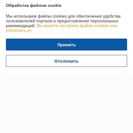
Обработка файлов cookie
График работы
Мы используем файлы cookies для обеспечения удобства
пользователей портала и предоставления персональных
рекомендаций.
Вы можете настроить файлы cookies или
Полная версия сайта
отключить их.
Политика обработки cookies
Принять
Сайт создан на платформе Deal.by
Отклонить
Информация для покупателя
Юридическое лицо:
УЧТТП Торговый флот
д. Тюхиничи, ул. Мира 67А, Беларусь
Регистрационный номер ЕГР: 290296127
УНП: 290296127