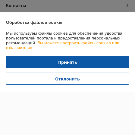
Контакты
Доставка и оплата
Обработка файлов cookie
Мы используем файлы cookies для обеспечения удобства
График работы
пользователей портала и предоставления персональных
рекомендаций.
Вы можете настроить файлы cookies или
отключить их.
Полная версия сайта
Принять
Политика обработки cookies
Сайт создан на платформе Deal.by
Отклонить
Информация для покупателя
Юридическое лицо:
УЧТТП Торговый флот
д. Тюхиничи, ул. Мира 67А, Беларусь