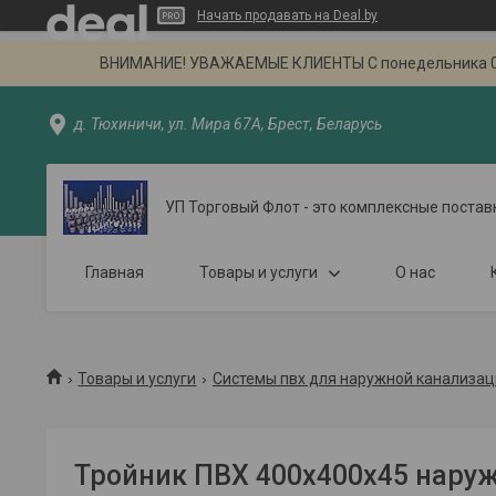
Начать продавать на Deal.by
ВНИМАНИЕ! УВАЖАЕМЫЕ КЛИЕНТЫ С понедельника 02.09
д. Тюхиничи, ул. Мира 67А, Брест, Беларусь
УП Торговый Флот - это комплексные постав
Главная
Товары и услуги
О нас
Товары и услуги
Системы пвх для наружной канализац
Тройник ПВХ 400х400х45 нару