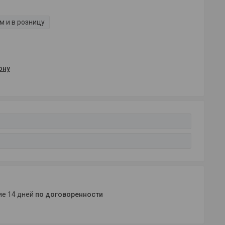
м и в розницу
ону
ние 14 дней
по договоренности