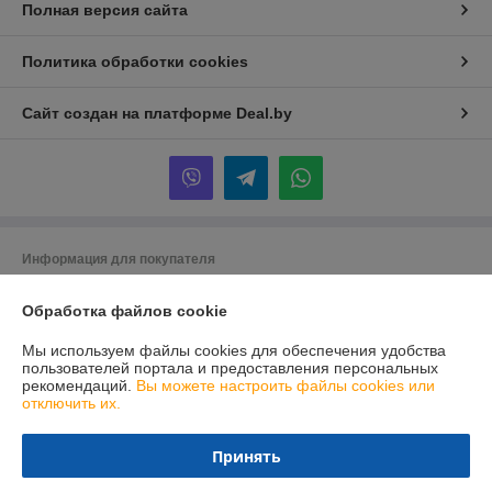
Полная версия сайта
Политика обработки cookies
Сайт создан на платформе Deal.by
Информация для покупателя
Юридическое лицо:
УЧТТП Торговый флот
Обработка файлов cookie
д. Тюхиничи, ул. Мира 67А, Беларусь
Регистрационный номер ЕГР: 290296127
Мы используем файлы cookies для обеспечения удобства
пользователей портала и предоставления персональных
УНП: 290296127
рекомендаций.
Вы можете настроить файлы cookies или
отключить их.
Регистрационный орган: Брестский областной исполнительный
комитет
Принять
Дата регистрации компании: 24.04.2003