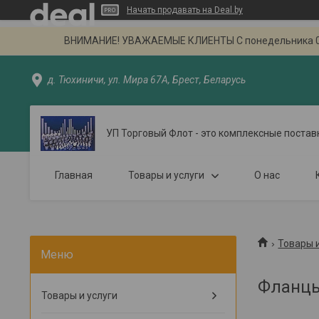
Начать продавать на Deal.by
ВНИМАНИЕ! УВАЖАЕМЫЕ КЛИЕНТЫ С понедельника 02.09
д. Тюхиничи, ул. Мира 67А, Брест, Беларусь
УП Торговый Флот - это комплексные постав
Главная
Товары и услуги
О нас
Товары и
Фланцы
Товары и услуги