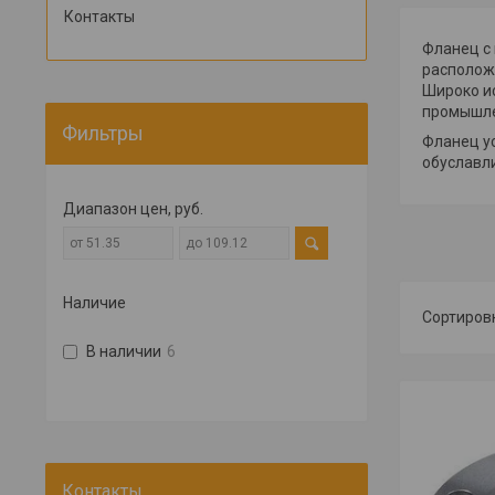
Контакты
Фланец с
расположе
Широко и
промышле
Фильтры
Фланец у
обуславл
Диапазон цен, руб.
Наличие
В наличии
6