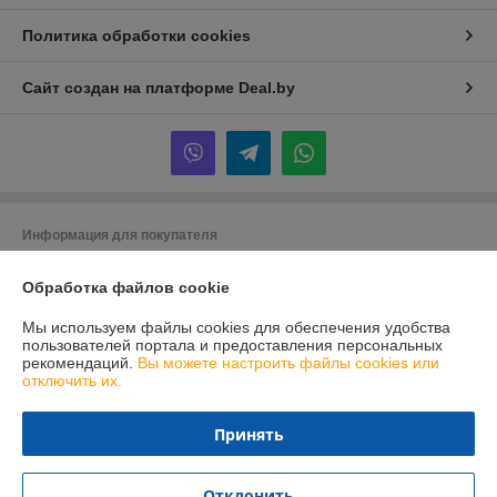
Политика обработки cookies
Сайт создан на платформе Deal.by
Информация для покупателя
Юридическое лицо:
УЧТТП Торговый флот
д. Тюхиничи, ул. Мира 67А, Беларусь
Обработка файлов cookie
Регистрационный номер ЕГР: 290296127
Мы используем файлы cookies для обеспечения удобства
пользователей портала и предоставления персональных
УНП: 290296127
рекомендаций.
Вы можете настроить файлы cookies или
отключить их.
Регистрационный орган: Брестский областной исполнительный
комитет
Принять
Дата регистрации компании: 24.04.2003
Ссылка на свидетельство/лицензию
Отклонить